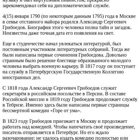
зарекомендовал себя на дипломатической службе.
4(15) января 1790 (по некоторым данным 1795) года в Москве
в семье отставного майора родился Александр Сергеевич
Грибоедов. Биография этого человека полна тайн и загадок.
Неизвестна даже точная дата его появления на свет.
Еще в студенчестве начал увлекаться литературой, был
постоянным участником литературных собраний. Тогда же
были написаны первые сочинения Грибоедова. Довольно
странным было решение блестяще образованного молодого
человека выбрать военную карьеру. В 1817 году он поступает
на службу в Петербургскую Государственную Коллегию
иностранных дел.
С 1818 года Александр Сергеевич Грибоедов служит
секретарём в российском посольстве в Персии. В составе
Российской миссии в 1819 году Грибоедов продолжает службу
в Тебризе. Именно здесь были написаны первые страницы
бессмертной комедии «Горе от ума».
В 1823 году Грибоедов приезжает в Москву и продолжает
работать над комедией. Чтобы напечатать своё произведение,
писатель отправляется в Петербург. Но его ждало
разочарование: не удалось издать комедию полностью или