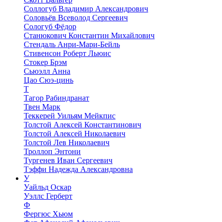
Соллогуб Владимир Александрович
Соловьёв Всеволод Сергеевич
Сологуб Фёдор
Станюкович Константин Михайлович
Стендаль Анри-Мари-Бейль
Стивенсон Роберт Льюис
Стокер Брэм
Сьюэлл Анна
Цао Сюэ-цинь
Т
Тагор Рабиндранат
Твен Марк
Теккерей Уильям Мейкпис
Толстой Алексей Константинович
Толстой Алексей Николаевич
Толстой Лев Николаевич
Троллоп Энтони
Тургенев Иван Сергеевич
Тэффи Надежда Александровна
У
Уайльд Оскар
Уэллс Герберт
Ф
Фергюс Хьюм