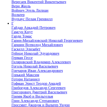
Вересаев Викентий Викентьевич
Верн Жюль
Войнич Этель Лилиан
Вольтер
Вудхаус Пелам Гренвилл
Г
Гайдар Аркадий Петрович
Гамсун Кнут
Гарди Томас
Гарин-Михайловский Николай Георгиевич
Гаршин Всеволод Михайлович
Гаскелл Элизабет
Гейнце Николай Эдуардович
Герман Гессе
Гиляровский Владимир Алексеевич
Гоголь Николай Васильевич
Гончаров Иван Александрович
Горький Максим
Готорн Натаниел
Гофман Эрнст Теодор Амадей
Грибоедов Александр Сергеевич
Григорович Дмитрий Васильевич
Гримм Якоб и Вильгельм
Грин Александр Степанович
Гроссмит Джордж и Вальтер Уидон