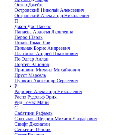
Остен Джейн
Островский Николай Алексеевич
Островский Александр Николаевич
П
Джон Дос Пассос
Панаева Авдотья Яковлевна
Перро Шарль
Пикок Томас Лав
Пильняк Борис Андреевич
Платонов Андрей Платонович
По Эдгар Аллан
Портер Элионор
Пришвин Михаил Михайлович
Пруст Марсель
Пушкин Александр Сергеевич
Р
Радищев Александр Николаевич
Распэ Рудольф Эрих
Рид Томас Майн
С
Сабатини Рафаэль
Салтыков-Щедрин Михаил Евграфович
Свифт Джонатан
Сенкевич Генрик
Скотт Вальтер