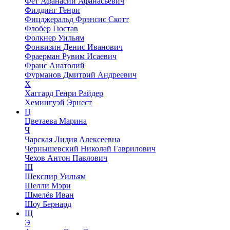
Фет Афанасий Афанасьевич
Филдинг Генри
Фицджеральд Фрэнсис Скотт
Флобер Гюстав
Фолкнер Уильям
Фонвизин Денис Иванович
Фраерман Рувим Исаевич
Франс Анатолий
Фурманов Дмитрий Андреевич
Х
Хаггард Генри Райдер
Хемингуэй Эрнест
Ц
Цветаева Марина
Ч
Чарская Лидия Алексеевна
Чернышевский Николай Гаврилович
Чехов Антон Павлович
Ш
Шекспир Уильям
Шелли Мэри
Шмелёв Иван
Шоу Бернард
Щ
Э