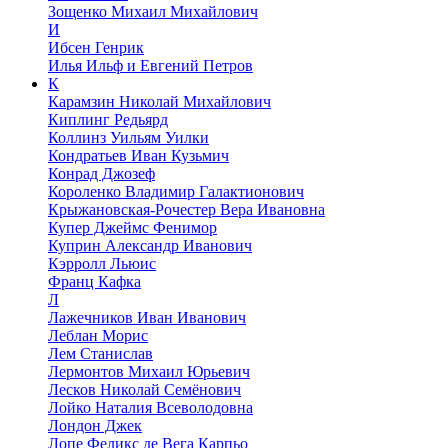
Зощенко Михаил Михайлович
И
Ибсен Генрик
Илья Ильф и Евгений Петров
К
Карамзин Николай Михайлович
Киплинг Редьярд
Коллинз Уильям Уилки
Кондратьев Иван Кузьмич
Конрад Джозеф
Короленко Владимир Галактионович
Крыжановская-Рочестер Вера Ивановна
Купер Джеймс Фенимор
Куприн Александр Иванович
Кэрролл Льюис
Франц Кафка
Л
Лажечников Иван Иванович
Леблан Морис
Лем Станислав
Лермонтов Михаил Юрьевич
Лесков Николай Семёнович
Лойко Наталия Всеволодовна
Лондон Джек
Лопе Феликс де Вега Карпьо