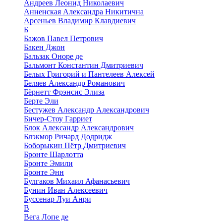
Андреев Леонид Николаевич
Анненская Александра Никитична
Арсеньев Владимир Клавдиевич
Б
Бажов Павел Петрович
Бакен Джон
Бальзак Оноре де
Бальмонт Константин Дмитриевич
Белых Григорий и Пантелеев Алексей
Беляев Александр Романович
Бёрнетт Фрэнсис Элиза
Берте Эли
Бестужев Александр Александрович
Бичер-Стоу Гарриет
Блок Александр Александрович
Блэкмор Ричард Додридж
Боборыкин Пётр Дмитриевич
Бронте Шарлотта
Бронте Эмили
Бронте Энн
Булгаков Михаил Афанасьевич
Бунин Иван Алексеевич
Буссенар Луи Анри
В
Вега Лопе де