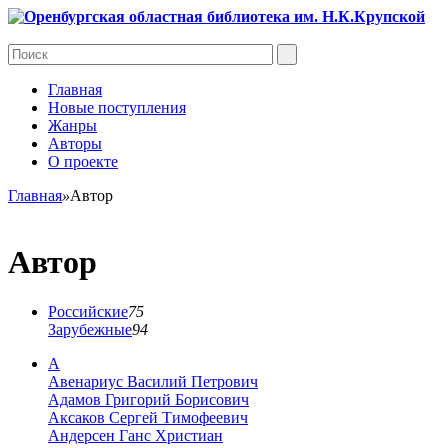
Главная
Новые поступления
Жанры
Авторы
О проекте
Главная
»
Автор
Автор
Российские
75
Зарубежные
94
A
Авенариус Василий Петрович
Адамов Григорий Борисович
Аксаков Сергей Тимофеевич
Андерсен Ганс Христиан