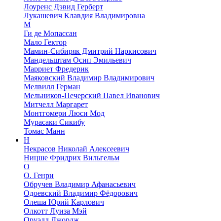
Лоуренс Дэвид Герберт
Лукашевич Клавдия Владимировна
М
Ги де Мопассан
Мало Гектор
Мамин-Сибиряк Дмитрий Наркисович
Мандельштам Осип Эмильевич
Марриет Фредерик
Маяковский Владимир Владимирович
Мелвилл Герман
Мельников-Печерский Павел Иванович
Митчелл Маргарет
Монтгомери Люси Мод
Мурасаки Сикибу
Томас Манн
Н
Некрасов Николай Алексеевич
Ницше Фридрих Вильгельм
О
О. Генри
Обручев Владимир Афанасьевич
Одоевский Владимир Фёдорович
Олеша Юрий Карлович
Олкотт Луиза Мэй
Оруэлл Джордж