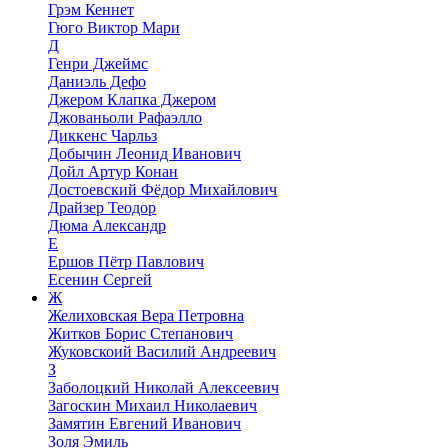
Грэм Кеннет
Гюго Виктор Мари
Д
Генри Джеймс
Даниэль Дефо
Джером Клапка Джером
Джованьоли Рафаэлло
Диккенс Чарльз
Добычин Леонид Иванович
Дойл Артур Конан
Достоевский Фёдор Михайлович
Драйзер Теодор
Дюма Александр
Е
Ершов Пётр Павлович
Есенин Сергей
Ж
Желиховская Вера Петровна
Житков Борис Степанович
Жуковскоий Василий Андреевич
З
Заболоцкий Николай Алексеевич
Загоскин Михаил Николаевич
Замятин Евгений Иванович
Золя Эмиль