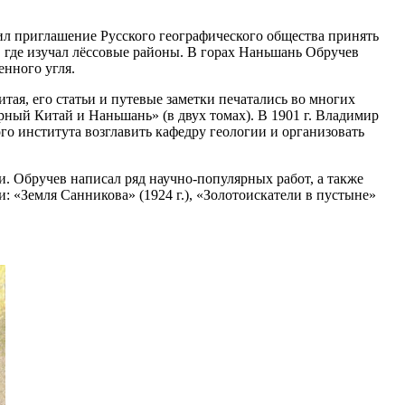
чил приглашение Русского географического общества принять
, где изучал лёссовые районы. В горах Наньшань Обручев
нного угля.
ая, его статьи и путевые заметки печатались во многих
рный Китай и Наньшань» (в двух томах). В 1901 г. Владимир
о института возглавить кафедру геологии и организовать
. Обручев написал ряд научно-популярных работ, а также
: «Земля Санникова» (1924 г.), «Золотоискатели в пустыне»