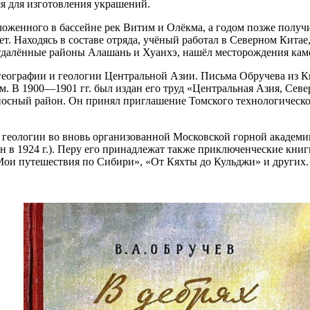
я для изготовления украшений.
оложенного в бассейне рек Витим и Олёкма, а годом позже полу
. Находясь в составе отряда, учёный работал в Северном Китае
тдалённые районы Алашань и Хуанхэ, нашёл месторождения каме
еографии и геологии Центральной Азии. Письма Обручева из Кит
. В 1900—1901 гг. был издан его труд «Центральная Азия, Севе
осный район. Он принял приглашение Томского технологическог
 геологии во вновь организованной Московской горной академии
 в 1924 г.). Перу его принадлежат также приключенческие книги
 «Мои путешествия по Сибири», «От Кяхты до Кульджи» и других.