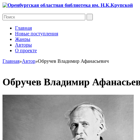
Главная
Новые поступления
Жанры
Авторы
О проекте
Главная
»
Автор
»
Обручев Владимир Афанасьевич
Обручев Владимир Афанасье