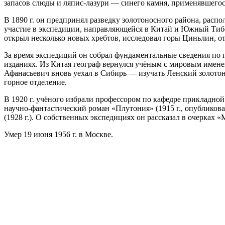
запасов слюды и ляпис-лазури — синего камня, применявшегос
В 1890 г. он предпринял разведку золотоносного района, расп
участие в экспедиции, направляющейся в Китай и Южный Тибет
открыл несколько новых хребтов, исследовал горы Циньлин, о
За время экспедиций он собрал фундаментальные сведения по г
изданиях. Из Китая географ вернулся учёным с мировым именем
Афанасьевич вновь уехал в Сибирь — изучать Ленский золотон
горное отделение.
В 1920 г. учёного избрали профессором по кафедре прикладной
научно-фантастический роман «Плутония» (1915 г., опубликован
(1928 г.). О собственных экспедициях он рассказал в очерках
Умер 19 июня 1956 г. в Москве.