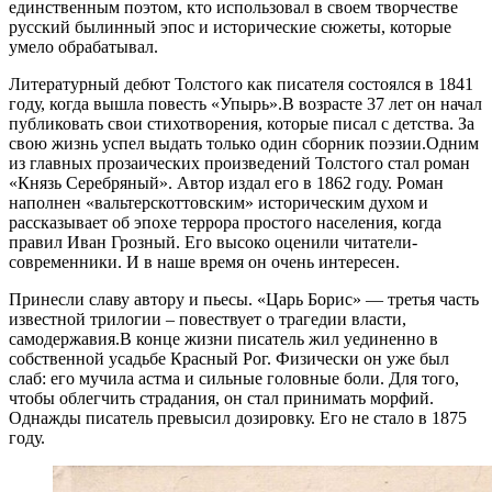
единственным поэтом, кто использовал в своем творчестве
русский былинный эпос и исторические сюжеты, которые
умело обрабатывал.
Литературный дебют Толстого как писателя состоялся в 1841
году, когда вышла повесть «Упырь».В возрасте 37 лет он начал
публиковать свои стихотворения, которые писал с детства. За
свою жизнь успел выдать только один сборник поэзии.Одним
из главных прозаических произведений Толстого стал роман
«Князь Серебряный». Автор издал его в 1862 году. Роман
наполнен «вальтерскоттовским» историческим духом и
рассказывает об эпохе террора простого населения, когда
правил Иван Грозный. Его высоко оценили читатели-
современники. И в наше время он очень интересен.
Принесли славу автору и пьесы. «Царь Борис» — третья часть
известной трилогии – повествует о трагедии власти,
самодержавия.В конце жизни писатель жил уединенно в
собственной усадьбе Красный Рог. Физически он уже был
слаб: его мучила астма и сильные головные боли. Для того,
чтобы облегчить страдания, он стал принимать морфий.
Однажды писатель превысил дозировку. Его не стало в 1875
году.