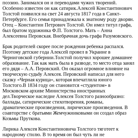
поэзию. Занимался он и переводами чужих творений.
Особенно известен он как сатирик.Алексей Константинович
Толстой появился на свет 24 августа 1817 года в Санкт-
Петербурге. Его семья принадлежала к знатному роду дворян.
Отец – Константин Петрович Толстой. Он имел титул графа,
был братом художника Ф.П. Толстого. Мать – Анна
Алексеевна Перовская. Внебрачная дочь графа Разумовского.
Брак родителей скорее после рождения ребенка распался.
Поэтому детские года Алексей провел в Украине в
Черниговской губернии.Толстой получил хорошее домашнее
образование. Так как мать была в разводе, то место отца занял
его дядя – А.А. Перовский. Он оказал огромное влияние на
творческую судьбу Алексея. Перовский написал для него
сказку «Черная курица», которая впечатлила юного
Толстого.В 1834 году он становится «студентом» в
Московском архиве Министерства иностранных
дел.Творческое наследие Алексея Толстого разнообразно:
баллады, сатирические стихотворения, романы,
драматические произведения, лирические произведения. В
соавторстве с братьями Жемчужниковыми он создал образ
Козьмы Пруткова.
Лирика Алексея Константиновича Толстого тяготеет к
народному стилю. В то время он был чуть ли не