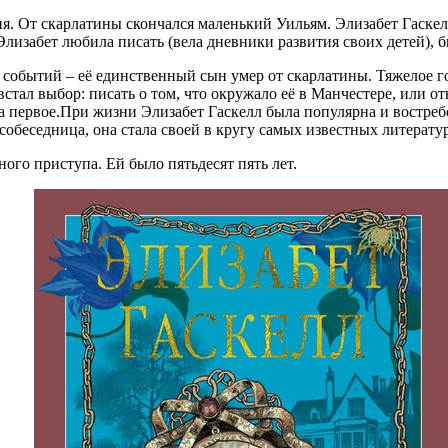
я. От скарлатины скончался маленький Уильям. Элизабет Гаскелл
лизабет любила писать (вела дневники развития своих детей), б
 событий – её единственный сын умер от скарлатины. Тяжелое гор
стал выбор: писать о том, что окружало её в Манчестере, или от
 первое.При жизни Элизабет Гаскелл была популярна и востреб
собеседница, она стала своей в кругу самых известных литерату
ного приступа. Ей было пятьдесят пять лет.