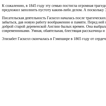
К сожалению, в 1845 году эту семью постигла огромная трагеди
предложил заполнить пустоту каким-либо делом. А поскольку Э
Писательская деятельность Гаскелл началась после трагических
забыться, дав новую работу воображению и памяти. Перед ней в
доброй старой деревенской Англии былых времен. Она выбрала
современниками. Умная, обаятельная, блестящая рассказчица и 
Элизабет Гаскелл скончалась в Гэмпшире в 1865 году от сердеч