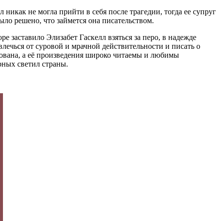
 никак не могла прийти в себя после трагедии, тогда ее супруг
ыло решено, что займется она писательством.
е заставило Элизабет Гаскелл взяться за перо, в надежде
влечься от суровой и мрачной действительности и писать о
ована, а её произведения широко читаемы и любимы
рных светил страны.