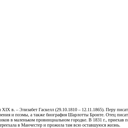
ХIХ в. – Элизабет Гаскелл (29.10.1810 – 12.11.1865). Перу пи
орения и поэмы, а также биография Шарлотты Бронте. Отец писа
ников в маленьком провинциальном городке. В 1831 г., приехав 
ереехала в Манчестер и прожила там всю оставшуюся жизнь.