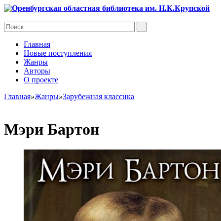
Главная
Новые поступления
Жанры
Авторы
О проекте
Главная
»
Жанры
»
Зарубежная классика
Мэри Бартон