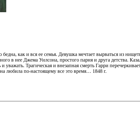
но бедна, как и вся ее семья. Девушка мечтает вырваться из нищ
ного в нее Джема Уилсона, простого парня и друга детства. Каз
ь и уважать. Трагическая и внезапная смерть Гарри перечеркив
она любила по-настоящему все это время… 1848 г.