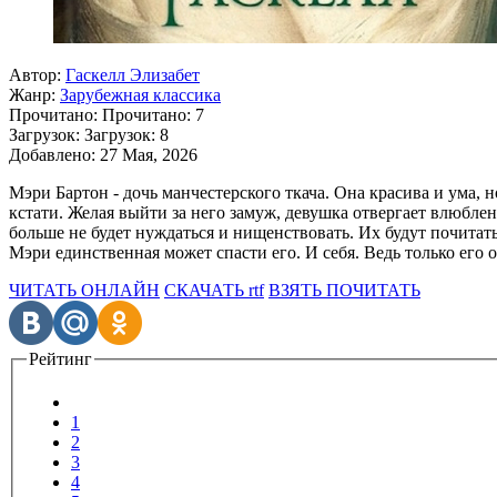
Автор:
Гаскелл Элизабет
Жанр:
Зарубежная классика
Прочитано:
Прочитано:
7
Загрузок:
Загрузок:
8
Добавлено:
27 Мая, 2026
Мэри Бартон - дочь манчестерского ткача. Она красива и ума, 
кстати. Желая выйти за него замуж, девушка отвергает влюблен
больше не будет нуждаться и нищенствовать. Их будут почитат
Мэри единственная может спасти его. И себя. Ведь только его 
ЧИТАТЬ ОНЛАЙН
СКАЧАТЬ rtf
ВЗЯТЬ ПОЧИТАТЬ
Рейтинг
1
2
3
4