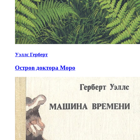
Уэллс Герберт
Остров доктора Моро