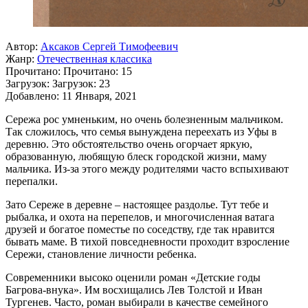
Автор:
Аксаков Сергей Тимофеевич
Жанр:
Отечественная классика
Прочитано:
Прочитано:
15
Загрузок:
Загрузок:
23
Добавлено:
11 Января, 2021
Сережа рос умненьким, но очень болезненным мальчиком.
Так сложилось, что семья вынуждена переехать из Уфы в
деревню. Это обстоятельство очень огорчает яркую,
образованную, любящую блеск городской жизни, маму
мальчика. Из-за этого между родителями часто вспыхивают
перепалки.
Зато Сереже в деревне – настоящее раздолье. Тут тебе и
рыбалка, и охота на перепелов, и многочисленная ватага
друзей и богатое поместье по соседству, где так нравится
бывать маме. В тихой повседневности проходит взросление
Сережи, становление личности ребенка.
Современники высоко оценили роман «Детские годы
Багрова-внука». Им восхищались Лев Толстой и Иван
Тургенев. Часто, роман выбирали в качестве семейного