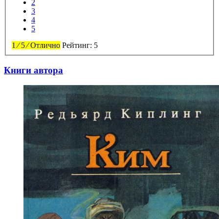
2
3
4
5
1
⁄
5
⁄
Отлично
Рейтинг:
5
Книги автора