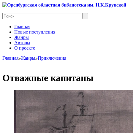
Главная
Новые поступления
Жанры
Авторы
О проекте
Главная
»
Жанры
»
Приключения
Отважные капитаны