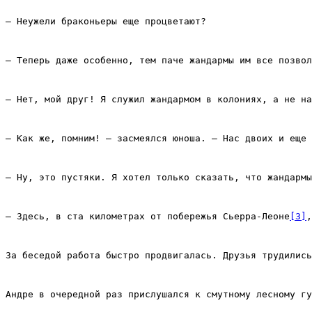
– Неужели браконьеры еще процветают?
– Теперь даже особенно, тем паче жандармы им все позвол
– Нет, мой друг! Я служил жандармом в колониях, а не на
– Как же, помним! – засмеялся юноша. – Нас двоих и еще 
– Ну, это пустяки. Я хотел только сказать, что жандармы
– Здесь, в ста километрах от побережья Сьерра‑Леоне
[3]
,
За беседой работа быстро продвигалась. Друзья трудились
Андре в очередной раз прислушался к смутному лесному гу