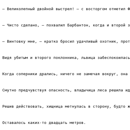
– Великолепный двойной выстрел! – с восторгом отметил Ф
– Чисто сделано, – похвалил Барбантон, когда и второй з
– Винтовку мне, – кратко бросил удачливый охотник, прот
Видя убитым и второго поклонника, львица забеспокоилась
Когда соперники дрались, ничего не замечая вокруг, она 
Смутно предчувствуя опасность, владычица леса решила ид
Решив действовать, хищница метнулась в сторону, будто ж
Оставалось каких‑то двадцать метров.