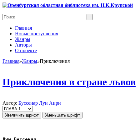
Главная
Новые поступления
Жанры
Авторы
О проекте
Главная
»
Жанры
»
Приключения
Приключения в стране львов
Автор:
Буссенар Луи Анри
Увеличить шрифт
Уменьшить шрифт
Луи Буссенар