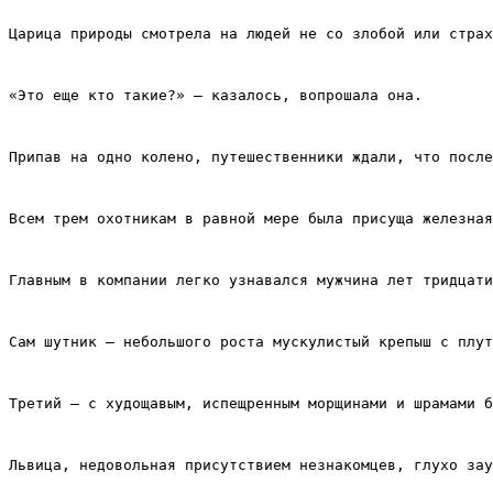
Царица природы смотрела на людей не со злобой или страх
«Это еще кто такие?» – казалось, вопрошала она.
Припав на одно колено, путешественники ждали, что после
Всем трем охотникам в равной мере была присуща железна
Главным в компании легко узнавался мужчина лет тридцати
Сам шутник – небольшого роста мускулистый крепыш с плут
Третий – с худощавым, испещренным морщинами и шрамами б
Львица, недовольная присутствием незнакомцев, глухо зау