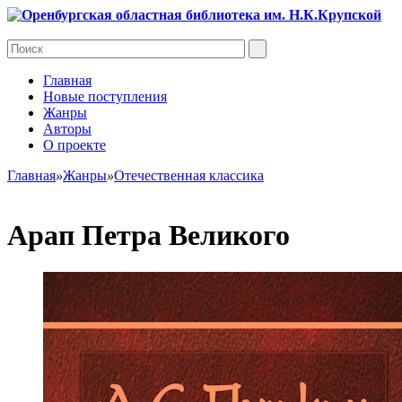
Главная
Новые поступления
Жанры
Авторы
О проекте
Главная
»
Жанры
»
Отечественная классика
Арап Петра Великого