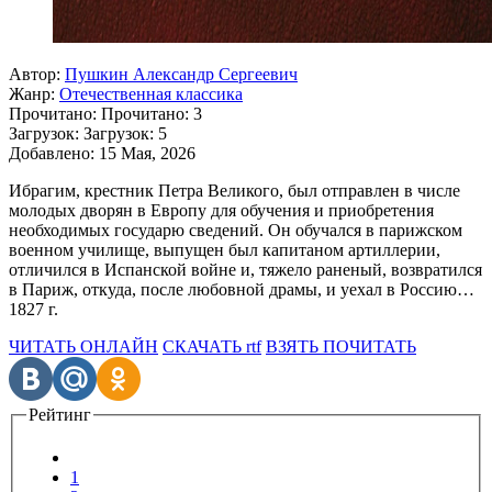
Автор:
Пушкин Александр Сергеевич
Жанр:
Отечественная классика
Прочитано:
Прочитано:
3
Загрузок:
Загрузок:
5
Добавлено:
15 Мая, 2026
Ибрагим, крестник Петра Великого, был отправлен в числе
молодых дворян в Европу для обучения и приобретения
необходимых государю сведений. Он обучался в парижском
военном училище, выпущен был капитаном артиллерии,
отличился в Испанской войне и, тяжело раненый, возвратился
в Париж, откуда, после любовной драмы, и уехал в Россию…
1827 г.
ЧИТАТЬ ОНЛАЙН
СКАЧАТЬ rtf
ВЗЯТЬ ПОЧИТАТЬ
Рейтинг
1