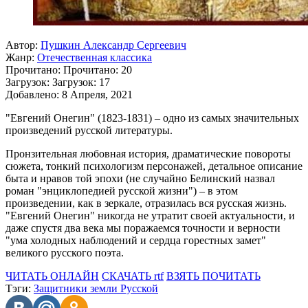
Автор:
Пушкин Александр Сергеевич
Жанр:
Отечественная классика
Прочитано:
Прочитано:
20
Загрузок:
Загрузок:
17
Добавлено:
8 Апреля, 2021
"Евгений Онегин" (1823-1831) – одно из самых значительных
произведений русской литературы.
Пронзительная любовная история, драматические повороты
сюжета, тонкий психологизм персонажей, детальное описание
быта и нравов той эпохи (не случайно Белинский назвал
роман "энциклопедией русской жизни") – в этом
произведении, как в зеркале, отразилась вся русская жизнь.
"Евгений Онегин" никогда не утратит своей актуальности, и
даже спустя два века мы поражаемся точности и верности
"ума холодных наблюдений и сердца горестных замет"
великого русского поэта.
ЧИТАТЬ ОНЛАЙН
СКАЧАТЬ rtf
ВЗЯТЬ ПОЧИТАТЬ
Тэги:
Защитники земли Русской