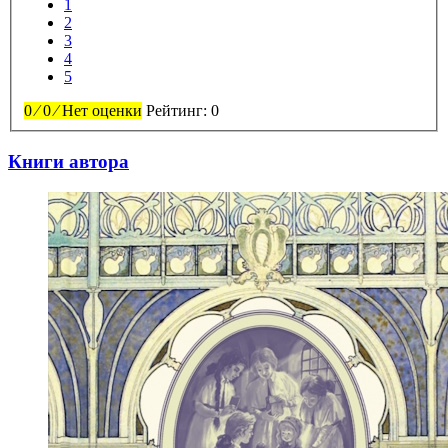
1
2
3
4
5
0
⁄
0
⁄
Нет оценки
Рейтинг:
0
Книги автора