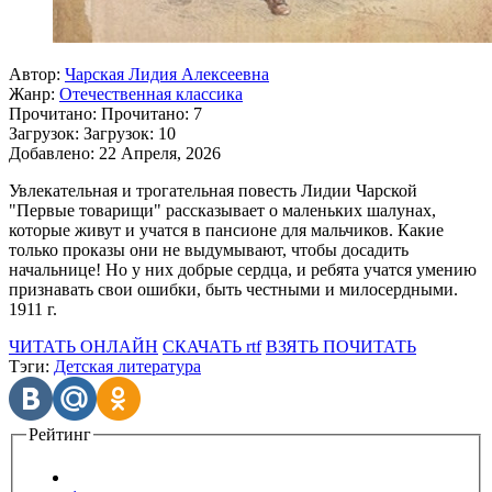
Автор:
Чарская Лидия Алексеевна
Жанр:
Отечественная классика
Прочитано:
Прочитано:
7
Загрузок:
Загрузок:
10
Добавлено:
22 Апреля, 2026
Увлекательная и трогательная повесть Лидии Чарской
"Первые товарищи" рассказывает о маленьких шалунах,
которые живут и учатся в пансионе для мальчиков. Какие
только проказы они не выдумывают, чтобы досадить
начальнице! Но у них добрые сердца, и ребята учатся умению
признавать свои ошибки, быть честными и милосердными.
1911 г.
ЧИТАТЬ ОНЛАЙН
СКАЧАТЬ rtf
ВЗЯТЬ ПОЧИТАТЬ
Тэги:
Детская литература
Рейтинг