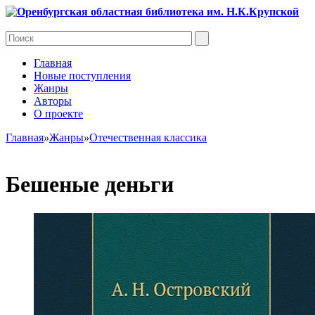
Главная
Новые поступления
Жанры
Авторы
О проекте
Главная
»
Жанры
»
Отечественная классика
Бешеные деньги