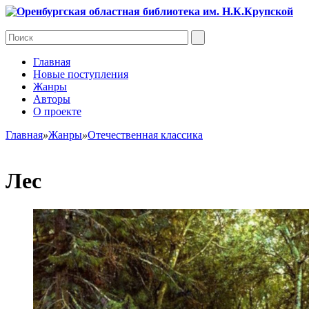
Главная
Новые поступления
Жанры
Авторы
О проекте
Главная
»
Жанры
»
Отечественная классика
Лес