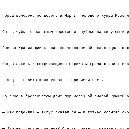
Перед вечером, по дороге в Чернь, молодого купца Красил
Он, в чуйке с поднятым воротом и глубоко надвинутом кар
Сперва Красильщиков гнал по черноземной колее вдоль шос
Когда ливень и сотрясающиеся перекаты грома стали стиха
– Дед! – громко крикнул он. – Принимай гостя!
Но окна в бревенчатом доме под железной ржавой крышей б
– Как подохли! – вслух сказал он – и тотчас услыхал ско
– Это вы, Василь Ликсеич? А я тут одна, стряпуха поруга