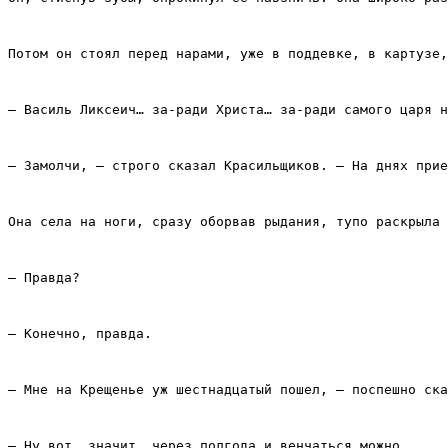
Потом он стоял перед нарами, уже в поддевке, в картузе,
– Василь Ликсеич… за‑ради Христа… за‑ради самого царя н
– Замолчи, – строго сказал Красильщиков. – На днях прие
Она села на ноги, сразу оборвав рыдания, тупо раскрыла 
– Правда?
– Конечно, правда.
– Мне на Крещенье уж шестнадцатый пошел, – поспешно ска
– Ну вот, значит, через полгода и венчаться можно…