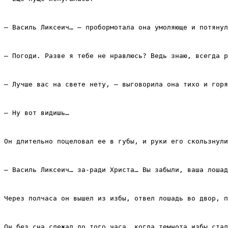
– Василь Ликсеич… – пробормотала она умоляюще и потянул
– Погоди. Разве я тебе не нравлюсь? Ведь знаю, всегда р
– Лучше вас на свете нету, – выговорила она тихо и горя
– Ну вот видишь…
Он длительно поцеловал ее в губы, и руки его скользнули
– Василь Ликсеич… за‑ради Христа… Вы забыли, ваша лошад
Через полчаса он вышел из избы, отвел лошадь во двор, п
Он без сна слежал до того часа, когда темнота избы стал