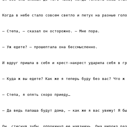
Когда в небе стало совсем светло и петух на разные голо
– Степа, – сказал он осторожно. – Мне пора.
– Уж едете? – прошептала она бессмысленно.
И вдруг пришла в себя и крест‑накрест ударила себя в гр
– Куда ж вы едете? Как же я теперь буду без вас? Что ж 
– Степа, я опять скоро приеду…
– Да ведь папаша будут дома, – как же я вас увижу! Я бы
Он, стиснув зубы, опрокинул ее навзничь. Она широко раз