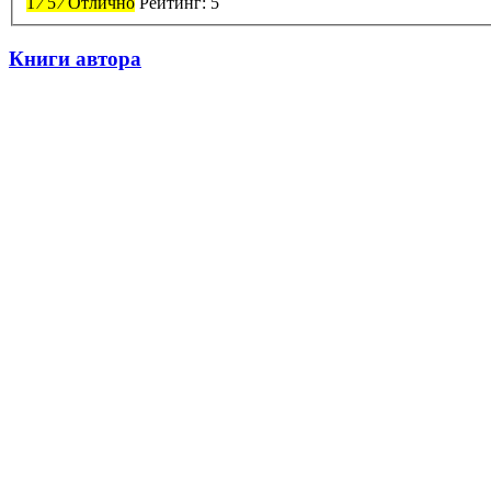
1
⁄
5
⁄
Отлично
Рейтинг:
5
Книги автора