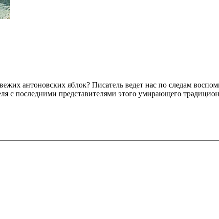
свежих антоновских яблок? Писатель ведет нас по следам воспо
теля с последними представителями этого умирающего традицио