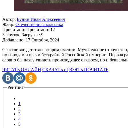
Автор:
Бунин Иван Алексеевич
Жанр:
Отечественная классика
Прочитано:
Прочитано:
12
Загрузок:
Загрузок:
9
Добавлено:
17 Октября, 2024
Счастливое детство в старом имении. Мучительное отрочество
по городам и весям бескрайней Российской империи. Первая р
словно бы наяву увидеть происходящее с героем, но и буквал
ЧИТАТЬ ОНЛАЙН
СКАЧАТЬ rtf
ВЗЯТЬ ПОЧИТАТЬ
Рейтинг
1
2
3
4
5