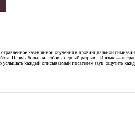
, отравленное казенщиной обучения в провинциальной гимназии
абота. Первая большая любовь, первый разрыв... И язык — неср
ьно услышать каждый описываемый писателем звук, ощутить кажд